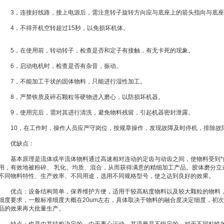
3，连接好线路，接上电源后，需注意转子旋转方向应与底座上的箭头指向与底座
4，不得开机空转超过15秒，以免损坏机体。
5，在使用前，转动转子，检查是否和定子有接触，有无卡死的现象。
6，启动电机时，检查是否有杂音，振动。
7，不能加工干状的固体物料，只能进行湿性加工。
8，严禁铁质及碎石颗粒等硬物进入磨心，以防损坏机器。
9，使用完后，需对其进行清洗，避免物料残留，引起机器密封泄露。
10，在工作时，操作人员应严守岗位，按规章操作，发现故障及时停机，排除故
优缺点：
基本原理是流体或半流体物料通过高速相对连动的定齿与动齿之间，使物料受到*
用，有效地被粉碎、 乳化、均质、混合，从而获得满意的精细加工产品。胶体磨分立
不同物料特性、生产效率、不同用途，选用不同规格型号，使之达到良好的效果。
优点：设备结构简单，保养维护方便，适用于较高粘度物料以及较大颗粒的物料，
细度要求，一般标准细度大概在20um左右，具体取决于物料的融合度决定细度，初
品的效果再大批量生产。