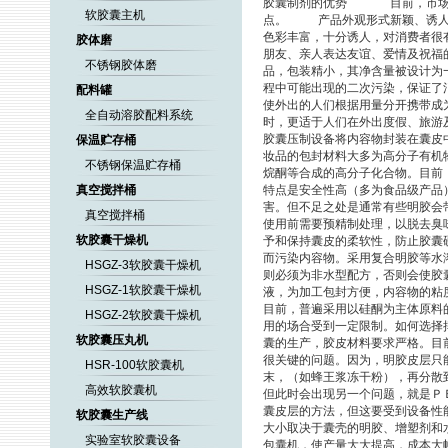
胶囊制剂的优势 目前，市场上
软胶囊主机
点。 产品外观形式新颖、诱人
色彩丰富，十分诱人，对消费者很
胶体磨
朋友、亲人表达友谊、爱情及祝
不锈钢胶体磨
品，包装精小，其净含量被设计为
程中可能出现的二次污染，保证
配料罐
使外出的人们根据用量分开携带成
全自动溶胶配料系统
时，更适于人们在外出度假、旅
保温贮存桶
胶囊压制设备将内容物封装在囊皮
妆品的包封材料大多为高分子有机
不锈钢保温贮存桶
烷酮等合成的高分子化合物。目前
真空搅拌桶
特点是安全性高（多为食品级产品
害。但不足之处是通常有些明胶会
真空搅拌桶
使用前需要预精制处理，以脱去臭
软胶囊干燥机
予和保持囊皮的柔软性，防止胶囊
而污染内容物。采用复合明胶等水
HSGZ-3软胶囊干燥机
则必须为非水型配方，否则会使胶
HSGZ-1软胶囊干燥机
液，为加工包封方便，内容物的粘
目前，普遍采用以硅酮为主体原料
HSGZ-2软胶囊干燥机
用的场合受到一定限制。如何选
软胶囊压丸机
囊的生产，胶皮材料要求严格。目
很关键的问题。因为，明胶皮层只
HSR-100软胶囊机
末，（如蜂王浆冻干粉），再分散
高效软胶囊机
但此时会出现另一个问题，就是Ｐ
囊皮层的方法，但这要受到设备
软胶囊生产线
大小取决于囊壳的明胶、增塑剂和
实验室软胶囊设备
包囊机，使产量大大提高，成本大