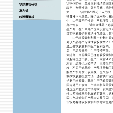
状软体药物，又发展到能填装固体
软胶囊粉碎机
稳定，剂量准确，外形美观，携带
洗丸机
大。 软胶囊在医药上应用很广
等各种不同颜色。除了医用外，在
软胶囊滚模
中，由于其密闭性好，不易变质，
高出许多。 近年来世界上对软胶
生产商，在１０几个国家设有近２
目前软胶囊销售额约４亿美元，其
由于软胶囊制剂是一种相对较难
外该产品都由专业性软胶囊生产厂
度上使软胶囊制剂生产受到影响
后，产品质量差，生产停滞不前。
大提高，目前我国已拥有软胶囊制
利亚等国进口的。生产厂家有４０
左右。品种也比较单调，主要生产
状，不同用途品种，产品质量和
的生产和开发比较重视，也取得了
制剂软胶囊投放市场，还有的厂家
护肤用软胶囊。我国生产的软胶囊
国内外用户欢迎，市场销售前景
都远远未能满足市场需求，发展空
外大多将蜂王浆包在软胶囊里，这
国内市场销售的产品大多是美国、
市场对各种软胶囊制剂的需求也越