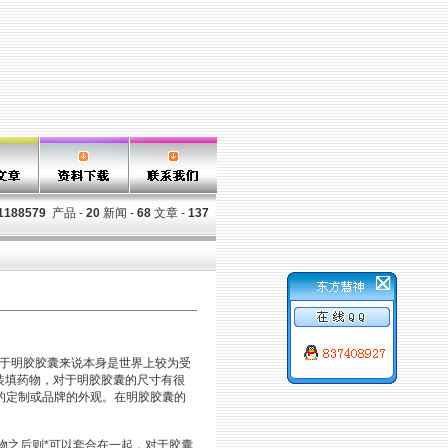
1188579
产品 -
20
新闻 -
68
文章 -
137
于明胶胶囊来说本身是世界上较为受
装填药物，对于明胶胶囊的尺寸有很
出*的定制或品牌的外观。在明胶胶囊的
之后则*可以套合在一起，对于胶囊