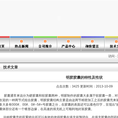
访问 -
技术文章
明胶胶囊的特性及性状
点击次数：3425 更新时间：2013-10-09
胶囊通常来说分为硬胶囊和软胶囊两种，明胶制作的胶囊大多属于软胶囊一类，对
欢迎的一种两节式组合胶囊，明胶胶囊结构主要是由这两节精密加工之后的胶囊壳来
多大多有000#、00#、0#--5#=号胶囊之分，在胶囊的表面还可以着色印字，呈现
囊体部分还有一个锥形边缘，在高速的填充机上可顺利地封装胶囊。
这种胶囊壳的双重锁合环可以有效的使得胶囊在填充前预琐合，在填充胶囊内部药物