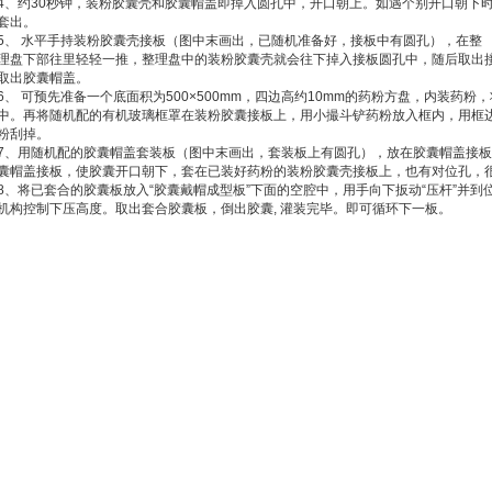
4、约30秒钟，装粉胶囊壳和胶囊帽盖即掉入圆孔中，开口朝上。如遇个别开口朝下
套出。
5、 水平手持装粉胶囊壳接板（图中末画出，已随机准备好，接板中有圆孔），在整
理盘下部往里轻轻一推，整理盘中的装粉胶囊壳就会往下掉入接板圆孔中，随后取出
取出胶囊帽盖。
6、 可预先准备一个底面积为500×500mm，四边高约10mm的药粉方盘，内装药
中。再将随机配的有机玻璃框罩在装粉胶囊接板上，用小撮斗铲药粉放入框内，用框
粉刮掉。
7、用随机配的胶囊帽盖套装板（图中末画出，套装板上有圆孔），放在胶囊帽盖接
囊帽盖接板，使胶囊开口朝下，套在已装好药粉的装粉胶囊壳接板上，也有对位孔，
8、将已套合的胶囊板放入“胶囊戴帽成型板”下面的空腔中，用手向下扳动“压杆”并
机构控制下压高度。取出套合胶囊板，倒出胶囊, 灌装完毕。即可循环下一板。