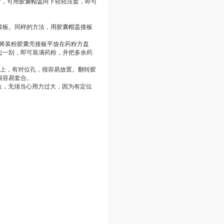
时，可用胶囊帽盖向下轻轻压套，即可
接板。同样的方法，用胶囊帽盖接板
粉，将装粉胶囊壳接板平放在药粉方盘
边一刮，即可装满药粉，并把多余药
板上，有对位孔，很容易放置。翻转胶
很容易套合。
到位，无须当心用力过大，因为有定位