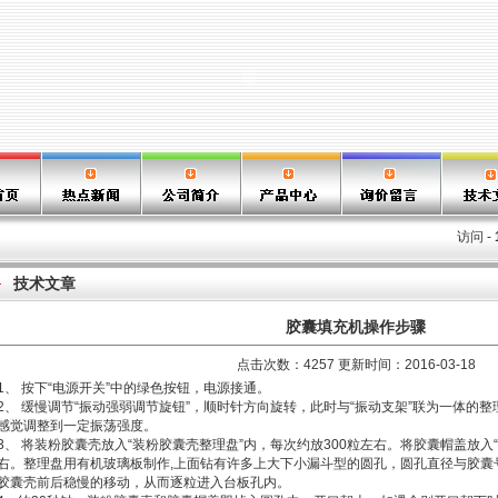
访问 -
技术文章
胶囊填充机操作步骤
点击次数：4257 更新时间：2016-03-18
1、 按下“电源开关”中的绿色按钮，电源接通。
2、 缓慢调节“振动强弱调节旋钮”，顺时针方向旋转，此时与“振动支架”联为一体的
感觉调整到一定振荡强度。
3、 将装粉胶囊壳放入“装粉胶囊壳整理盘”内，每次约放300粒左右。将胶囊帽盖放入“
右。整理盘用有机玻璃板制作,上面钻有许多上大下小漏斗型的圆孔，圆孔直径与胶囊
胶囊壳前后稳慢的移动，从而逐粒进入台板孔内。