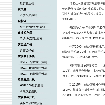
软胶囊主机
记者在永胜县程海螺旋藻养
物超协作攻关的高科技成果，经过
胶体磨
雨生红球藻的产业化养殖，将国内
不锈钢胶体磨
业的制高点。
配料罐
全自动溶胶配料系统
云南绿A生物产业园年产20
保温贮存桶
旋藻生产车间2万平方米，建成年产
辅助设施工程，将于2011年6月建
不锈钢保温贮存桶
真空搅拌桶
年产2500吨螺旋藻粉标准
真空搅拌桶
螺旋藻干粉250 0吨、红球藻干粉
软胶囊干燥机
请标准化厂房补助3000万元。
HSGZ-3软胶囊干燥机
园区基础设施建设项目，计划用
HSGZ-1软胶囊干燥机
120平方米及配套设施，排水管网
HSGZ-2软胶囊干燥机
万平方米。2015年建成。总投资1
软胶囊压丸机
到2015年，螺旋藻标准化
HSR-100软胶囊机
150吨。螺旋藻片剂生产能力达到
高效软胶囊机
2020年，螺旋藻干粉年生产能力达
软胶囊生产线
实验室软胶囊设备