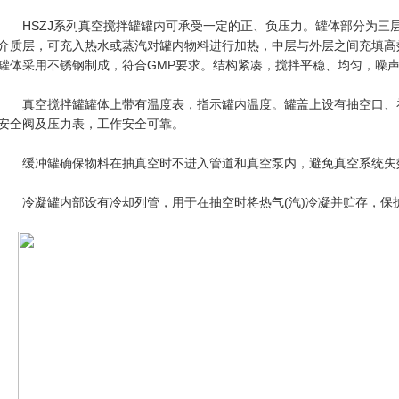
HSZJ系列真空搅拌罐罐内可承受一定的正、负压力。罐体部分为三
介质层，可充入热水或蒸汽对罐内物料进行加热，中层与外层之间充填高
罐体采用不锈钢制成，符合GMP要求。结构紧凑，搅拌平稳、均匀，噪
真空搅拌罐罐体上带有温度表，指示罐内温度。罐盖上设有抽空口、补
安全阀及压力表，工作安全可靠。
缓冲罐确保物料在抽真空时不进入管道和真空泵内，避免真空系统失
冷凝罐内部设有冷却列管，用于在抽空时将热气(汽)冷凝并贮存，保