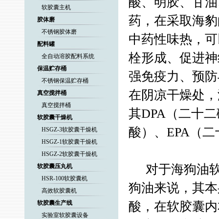
酸、明胶、甘油
软胶囊主机
药，在采取海豹
胶体磨
不锈钢胶体磨
中药性味热，可
配料罐
栓形成、促进神
全自动溶胶配料系统
保温贮存桶
强免疫力、预防
不锈钢保温贮存桶
在阴凉干燥处，海
真空搅拌桶
真空搅拌桶
其DPA（二十
软胶囊干燥机
酸）、EPA（
HSGZ-3软胶囊干燥机
HSGZ-1软胶囊干燥机
HSGZ-2软胶囊干燥机
对于海狗油软
软胶囊压丸机
HSR-100软胶囊机
狗油来说，其本
高效软胶囊机
软胶囊生产线
酸，在软胶囊内
实验室软胶囊设备