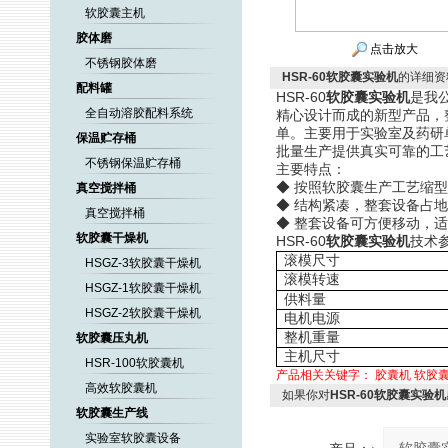
软胶囊主机
胶体磨
点击放大
不锈钢胶体磨
HSR-60软胶囊实验机
的详细资
配料罐
HSR-60
软胶囊实验机
是我
全自动溶胶配料系统
精心设计而成的新型产品，
单。主要用于实验室及药研
保温贮存桶
批量生产提供真实可靠的工
不锈钢保温贮存桶
主要特点：
◆ 按照软胶囊生产工艺缩
真空搅拌桶
◆ 结构紧凑，整套设备占地面
真空搅拌桶
◆ 整套设备可方便移动，
软胶囊干燥机
HSR-60
软胶囊实验机
技术
滚模尺寸
HSGZ-3软胶囊干燥机
滚模转速
HSGZ-1软胶囊干燥机
供料量
HSGZ-2软胶囊干燥机
电机电源
整机重量
软胶囊压丸机
主机尺寸
HSR-100软胶囊机
产品相关关键字：
胶囊机
软胶
高效软胶囊机
如果你对
HSR-60软胶囊实验机
软胶囊生产线
实验室软胶囊设备