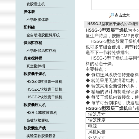
软胶囊主机
胶体磨
点击放大
不锈钢胶体磨
HSSG-3型双层干燥机
的详细资
配料罐
HSSG-3型双层干燥机
为本
全自动溶胶配料系统
量生产特点，按照GMP要
HSSG-3型软胶囊干燥
保温贮存桶
也可多节组合使用，调节转
不锈钢保温贮存桶
递至下一节转笼或排出。
HSSG-3型干燥机主要
真空搅拌桶
料的动态干燥。
真空搅拌桶
主要特点：
软胶囊干燥机
◆ 侧切送风系统使转笼物
◆ 转笼采用无油润滑结构
HSGZ-3软胶囊干燥机
◆ 转笼采用全新设计机构
HSGZ-1软胶囊干燥机
◆ 精确的设计与制造保证
◆ 每节干燥机内置接盘，
HSGZ-2软胶囊干燥机
◆ 每节可分别移动，快速
软胶囊压丸机
HSSG-3型双层干燥机
单节
HSR-100软胶囊机
转笼尺寸
转笼速度
高效软胶囊机
电源
软胶囊生产线
风机风量
实验室软胶囊设备
外型尺寸